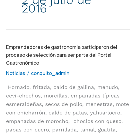
2016
Emprendedores
Emprendedores de gastronomía participaron del
proceso de selección para ser parte del Portal
de
Gastronómico
gastronomía
participaron
Noticias
conquito_admin
/
del
Hornado, fritada, caldo de gallina, menudo,
proceso
cevi-chochos, morcillas, empanadas típicas
de
esmeraldeñas, secos de pollo, menestras, mote
selección
con chicharrón, caldo de patas, yahuarlocro,
para
empanadas de morocho, choclos con queso,
ser
papas con cuero, parrillada, tamal, guatita,
parte