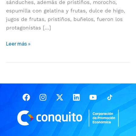
sánduches, además de pristiños, morocho,
del
espumilla con gelatina y frutas, dulce de higo,
Portal
jugos de frutas, pristiños, buñelos, fueron los
Gastronómico
protagonistas […]
Leer más »
Facebook
Instagram
X-
Linkedin
Youtube
twitter