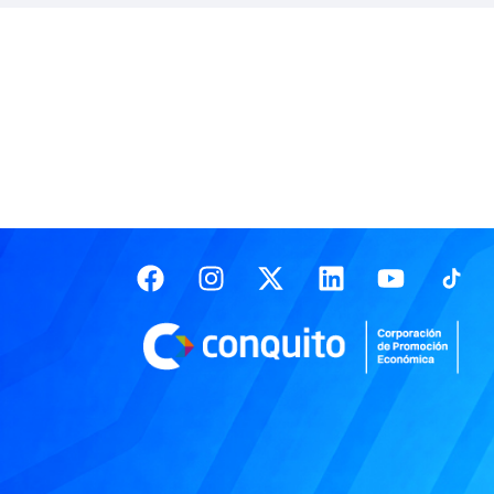
Facebook
Instagram
X-
Linkedin
Youtub
twitter