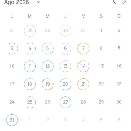
L
M
M
J
V
S
D
27
29
31
1
2
28
30
9
8
3
4
5
6
7
10
15
16
11
12
13
14
17
22
23
18
19
20
21
24
26
28
29
30
25
27
1
2
3
4
5
6
31