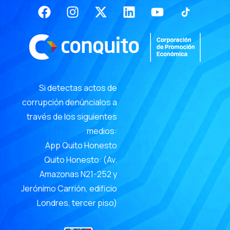
Facebook
Instagram
X-
Linkedin
Youtube
twitter
Si detectas actos de
corrupción denúncialos a
través de los siguientes
medios:
App Quito Honesto
Quito Honesto: (Av.
Amazonas N21-252 y
Jerónimo Carrión, edificio
Londres, tercer piso)