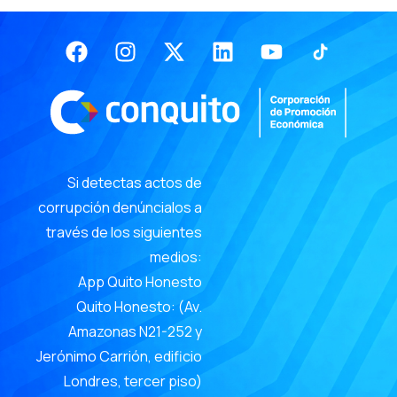
Facebook
Instagram
X-
Linkedin
Youtube
twitter
Si detectas actos de
corrupción denúncialos a
través de los siguientes
medios:
App Quito Honesto
Quito Honesto: (Av.
Amazonas N21-252 y
Jerónimo Carrión, edificio
Londres, tercer piso)