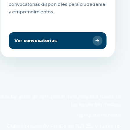
convocatorias disponibles para ciudadanía
y emprendimientos.
Ver convocatorias
detectas actos de corrupción denúncialos a través de
los siguientes medios:
App Quito Honesto
Quito Honesto: Av. Amazonas N21-252 y Jerónimo