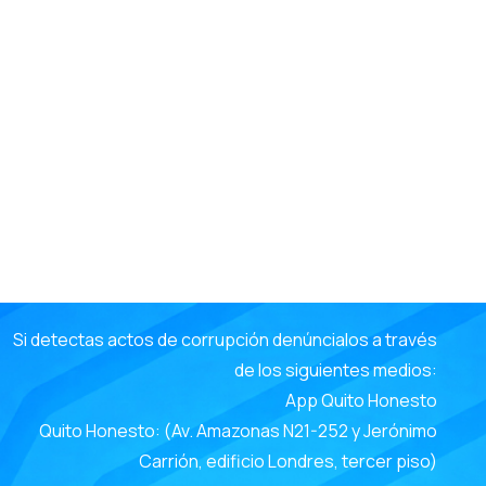
e
Si detectas actos de corrupción denúncialos a través
de los siguientes medios:
App Quito Honesto
Quito Honesto: (Av. Amazonas N21-252 y Jerónimo
Carrión, edificio Londres, tercer piso)