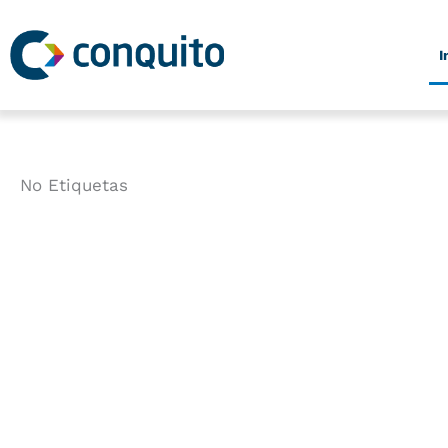
Ir
al
I
contenido
No Etiquetas