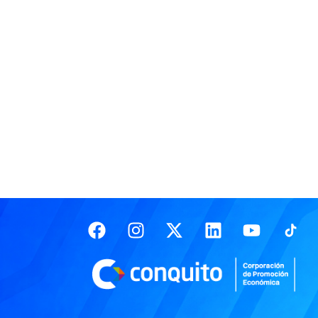
Facebook
Instagram
X-
Linkedin
Youtub
twitter