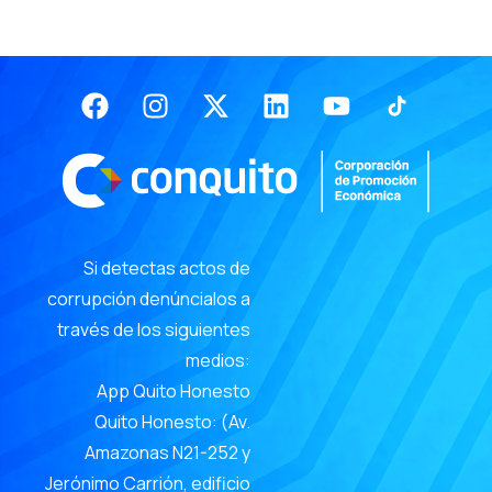
Facebook
Instagram
X-
Linkedin
Youtube
twitter
Si detectas actos de
corrupción denúncialos a
través de los siguientes
medios:
App Quito Honesto
Quito Honesto: (Av.
Amazonas N21-252 y
Jerónimo Carrión, edificio