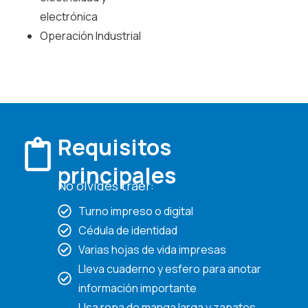
electrónica
Operación Industrial
Requisitos
principales
No olvides traer:
Turno impreso o digital
Cédula de identidad
Varias hojas de vida impresas
Lleva cuaderno y esfero para anotar
información importante
Usa ropa de manga larga y zapatos