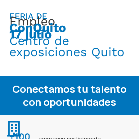
FERIA DE
Empleo
ConQuito
17 julio
Centro de
exposiciones Quito
Conectamos tu talento
con oportunidades
+100
empresas participando