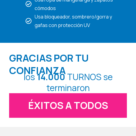
cómodos
Usa bloqueador, sombrero/gorra y
gafas con protección UV
GRACIAS POR TU
CONFIANZA
los
14.000
TURNOS se
terminaron
ÉXITOS A TODOS