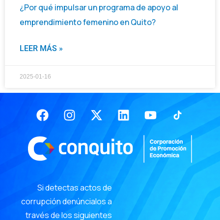
¿Por qué impulsar un programa de apoyo al
emprendimiento femenino en Quito?
LEER MÁS »
2025-01-16
Facebook
Instagram
X-
Linkedin
Youtube
twitter
Si detectas actos de
corrupción denúncialos a
través de los siguientes