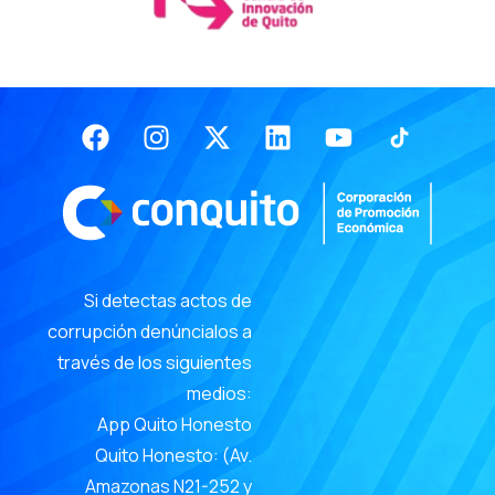
Facebook
Instagram
X-
Linkedin
Youtube
twitter
Si detectas actos de
corrupción denúncialos a
través de los siguientes
medios:
App Quito Honesto
Quito Honesto: (Av.
Amazonas N21-252 y