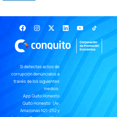
Facebook
Instagram
X-
Linkedin
Youtube
twitter
Si detectas actos de
corrupción denúncialos a
través de los siguientes
medios:
App Quito Honesto
Quito Honesto: (Av.
Amazonas N21-252 y