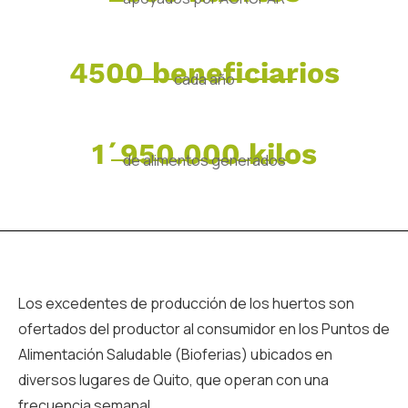
4500 beneficiarios
cada año
1´950.000 kilos
de alimentos generados
Los excedentes de producción de los huertos son
ofertados del productor al consumidor en los Puntos de
Alimentación Saludable (Bioferias) ubicados en
diversos lugares de Quito, que operan con una
frecuencia semanal.