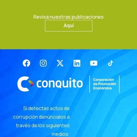
Revisa nuestras publicaciones
Aquí
Facebook
Instagram
X-
Linkedin
Youtube
twitter
Si detectas actos de
corrupción denúncialos a
través de los siguientes
medios: