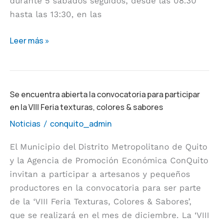
durante 5 sábados seguidos, desde las 08:30
hasta las 13:30, en las
Leer más »
Se
Se encuentra abierta la convocatoria para participar
en la VIII Feria texturas, colores & sabores
encuentra
abierta
Noticias
conquito_admin
/
la
El Municipio del Distrito Metropolitano de Quito
convocatoria
y la Agencia de Promoción Económica ConQuito
para
invitan a participar a artesanos y pequeños
participar
productores en la convocatoria para ser parte
en
de la ‘VIII Feria Texturas, Colores & Sabores’,
la
que se realizará en el mes de diciembre. La ‘VIII
VIII