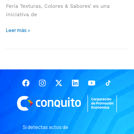
Feria Texturas, Colores & Sabores’ es una
Feria
iniciativa de
texturas,
colores
Leer más »
&
sabores
Facebook
Instagram
X-
Linkedin
Youtube
twitter
Si detectas actos de