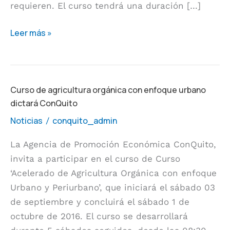
requieren. El curso tendrá una duración […]
Leer más »
Curso
Curso de agricultura orgánica con enfoque urbano
dictará ConQuito
de
agricultura
Noticias
conquito_admin
/
orgánica
La Agencia de Promoción Económica ConQuito,
con
invita a participar en el curso de Curso
enfoque
‘Acelerado de Agricultura Orgánica con enfoque
urbano
Urbano y Periurbano’, que iniciará el sábado 03
dictará
de septiembre y concluirá el sábado 1 de
ConQuito
octubre de 2016. El curso se desarrollará