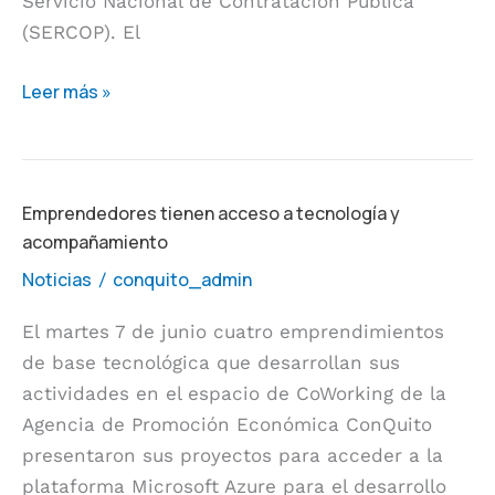
Servicio Nacional de Contratación Pública
(SERCOP). El
Leer más »
Emprendedores
Emprendedores tienen acceso a tecnología y
acompañamiento
tienen
acceso
Noticias
conquito_admin
/
a
El martes 7 de junio cuatro emprendimientos
tecnología
de base tecnológica que desarrollan sus
y
actividades en el espacio de CoWorking de la
acompañamiento
Agencia de Promoción Económica ConQuito
presentaron sus proyectos para acceder a la
plataforma Microsoft Azure para el desarrollo