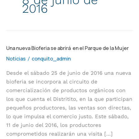
2016
Una
Una nueva Bioferia se abrirá en el Parque de la Mujer
nueva
Noticias
conquito_admin
/
Bioferia
Desde el sábado 25 de junio de 2016 una nueva
se
bioferia se incorpora al circuito de
abrirá
comercialización de productos orgánicos con
en
los que cuenta el Distritito, en la que participan
el
pequeños productores, las ventas son directas,
Parque
lo que impulsa el comercio justo. Este sábado,
de
11 de junio del 2016, los productores
la
comprometidos realizarán una visita […]
Mujer