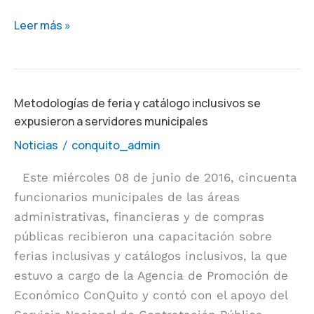
Leer más »
Metodologías
Metodologías de feria y catálogo inclusivos se
expusieron a servidores municipales
de
feria
Noticias
conquito_admin
/
y
Este miércoles 08 de junio de 2016, cincuenta
catálogo
funcionarios municipales de las áreas
inclusivos
administrativas, financieras y de compras
se
públicas recibieron una capacitación sobre
expusieron
ferias inclusivas y catálogos inclusivos, la que
a
estuvo a cargo de la Agencia de Promoción de
servidores
Económico ConQuito y contó con el apoyo del
municipales