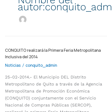
autor:conquito_adm
CONQUITO
CONQUITO realizará la Primera Feria Metropolitana
Inclusiva del 2014
realizará
la
Noticias
conquito_admin
/
Primera
25-02-2014.- El Municipio DEL Distrito
Feria
Metropolitano de Quito a través de la Agencia
Metropolitana
Metropolitana de Promoción Económica
Inclusiva
(CONQUITO) conjuntamente con el Servicio
del
Nacional de Compras Públicas (SERCOP),
2014
realizará la primera Feria Metropolitana