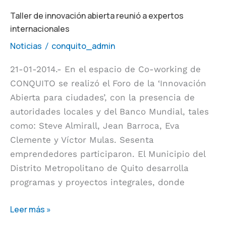
Taller
Taller de innovación abierta reunió a expertos
internacionales
de
innovación
Noticias
conquito_admin
/
abierta
21-01-2014.- En el espacio de Co-working de
reunió
CONQUITO se realizó el Foro de la ‘Innovación
a
Abierta para ciudades’, con la presencia de
expertos
autoridades locales y del Banco Mundial, tales
internacionales
como: Steve Almirall, Jean Barroca, Eva
Clemente y Víctor Mulas. Sesenta
emprendedores participaron. El Municipio del
Distrito Metropolitano de Quito desarrolla
programas y proyectos integrales, donde
Leer más »