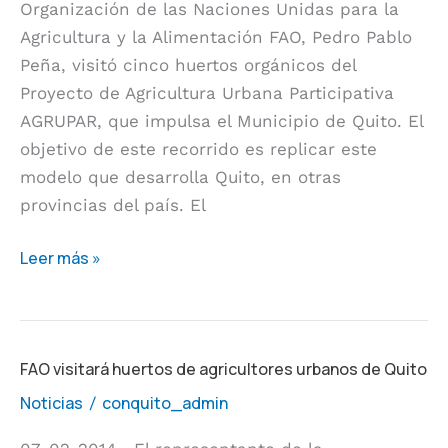
Organización de las Naciones Unidas para la
orgánicos
Agricultura y la Alimentación FAO, Pedro Pablo
del
Peña, visitó cinco huertos orgánicos del
programa
Proyecto de Agricultura Urbana Participativa
AGRUPAR
AGRUPAR, que impulsa el Municipio de Quito. El
de
objetivo de este recorrido es replicar este
Quito
modelo que desarrolla Quito, en otras
provincias del país. El
Leer más »
FAO
FAO visitará huertos de agricultores urbanos de Quito
visitará
Noticias
conquito_admin
/
huertos