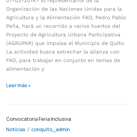
07-02-2014.- El representante de la
de
Organización de las Naciones Unidas para la
agricultores
Agricultura y la Alimentación FAO, Pedro Pablo
urbanos
Peña, hará un recorrido a varios huertos del
de
Proyecto de Agricultura Urbana Participativa
Quito
(AGRUPAR) que impulsa el Municipio de Quito.
La actividad busca estrechar la alianza con
FAO, para trabajar en conjunto en temas de
alimentación y
Leer más »
Convocatoria
Convocatoria Feria Inclusiva
Feria
Noticias
conquito_admin
/
Inclusiva