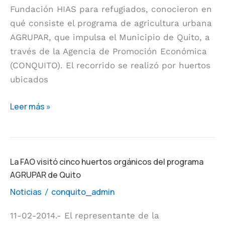
Fundación HIAS para refugiados, conocieron en
qué consiste el programa de agricultura urbana
AGRUPAR, que impulsa el Municipio de Quito, a
través de la Agencia de Promoción Económica
(CONQUITO). El recorrido se realizó por huertos
ubicados
Leer más »
La
La FAO visitó cinco huertos orgánicos del programa
AGRUPAR de Quito
FAO
visitó
Noticias
conquito_admin
/
cinco
11-02-2014.- El representante de la
huertos