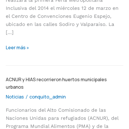
Inclusiva del 2014 el miércoles 12 de marzo en
el Centro de Convenciones Eugenio Espejo,
ubicado en las calles Sodiro y Valparaíso. La
[…]
Leer más »
ACNUR
ACNUR y HIAS recorrieron huertos municipales
urbanos
y
HIAS
Noticias
conquito_admin
/
recorrieron
Funcionarios del Alto Comisionado de las
huertos
Naciones Unidas para refugiados (ACNUR), del
municipales
Programa Mundial Alimentos (PMA) y de la
urbanos