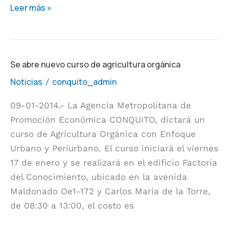
Leer más »
Se
Se abre nuevo curso de agricultura orgánica
abre
Noticias
conquito_admin
/
nuevo
09-01-2014.- La Agencia Metropolitana de
curso
Promoción Económica CONQUITO, dictará un
de
curso de Agricultura Orgánica con Enfoque
agricultura
Urbano y Periurbano. El curso iniciará el viernes
orgánica
17 de enero y se realizará en el edificio Factoría
del Conocimiento, ubicado en la avenida
Maldonado Oe1-172 y Carlos María de la Torre,
de 08:30 a 13:00, el costo es