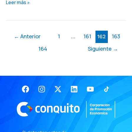
Leer más »
←
Anterior
1
161
163
…
162
164
Siguiente
→
Facebook
Instagram
X-
Linkedin
Youtube
twitter