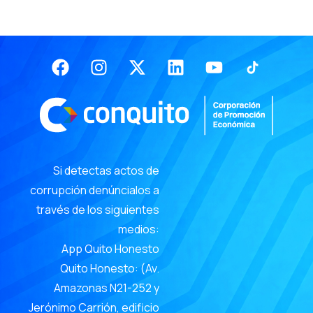
Facebook
Instagram
X-
Linkedin
Youtube
twitter
Si detectas actos de
corrupción denúncialos a
través de los siguientes
medios:
App Quito Honesto
Quito Honesto: (Av.
Amazonas N21-252 y
Jerónimo Carrión, edificio