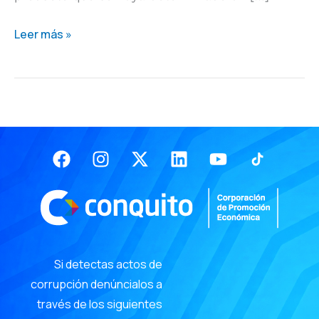
Leer más »
Facebook
Instagram
X-
Linkedin
Youtube
twitter
Si detectas actos de
corrupción denúncialos a
través de los siguientes