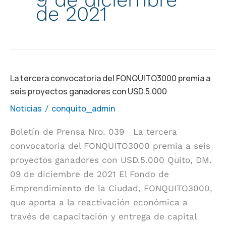
de 2021
La
La tercera convocatoria del FONQUITO3000 premia a
seis proyectos ganadores con USD.5.000
tercera
convocatoria
Noticias
conquito_admin
/
del
Boletín de Prensa Nro. 039 La tercera
FONQUITO3000
convocatoria del FONQUITO3000 premia a seis
premia
proyectos ganadores con USD.5.000 Quito, DM.
a
09 de diciembre de 2021 El Fondo de
seis
Emprendimiento de la Ciudad, FONQUITO3000,
proyectos
que aporta a la reactivación económica a
ganadores
través de capacitación y entrega de capital
con