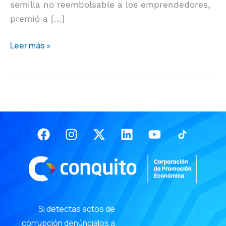
semilla no reembolsable a los emprendedores,
USD.5.000
premió a […]
Leer más »
Facebook
Instagram
X-
Linkedin
Youtube
twitter
Si detectas actos de
corrupción denúncialos a