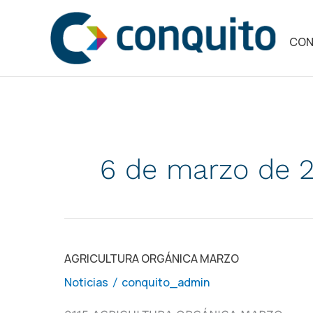
Ir
al
CON
contenido
6 de marzo de 
AGRICULTURA
AGRICULTURA ORGÁNICA MARZO
ORGÁNICA
Noticias
conquito_admin
/
MARZO