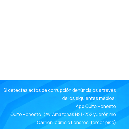
e
Si detectas actos de corrupción denúncialos a través
de los siguientes medios:
App Quito Honesto
Quito Honesto: (Av. Amazonas N21-252 y Jerónimo
Carrión, edificio Londres, tercer piso)