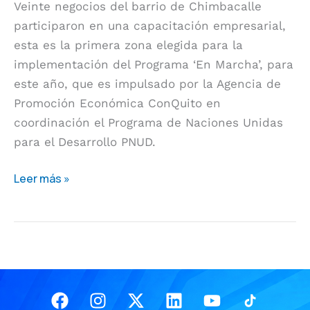
Veinte negocios del barrio de Chimbacalle
‘En
participaron en una capacitación empresarial,
Marcha’
esta es la primera zona elegida para la
implementación del Programa ‘En Marcha’, para
este año, que es impulsado por la Agencia de
Promoción Económica ConQuito en
coordinación el Programa de Naciones Unidas
para el Desarrollo PNUD.
Leer más »
Facebook
Instagram
X-
Linkedin
Youtube
twitter