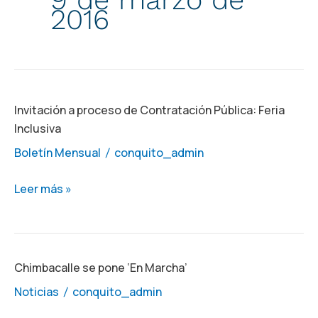
2016
Invitación
Invitación a proceso de Contratación Pública: Feria
Inclusiva
a
proceso
Boletín Mensual
conquito_admin
/
de
Contratación
Leer más »
Pública:
Feria
Inclusiva
Chimbacalle
Chimbacalle se pone ‘En Marcha’
se
Noticias
conquito_admin
/
pone