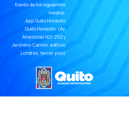
través de los siguientes
medios:
App Quito Honesto
Quito Honesto: (Av.
Amazonas N21-252 y
Jerónimo Carrión, edificio
Londres, tercer piso)