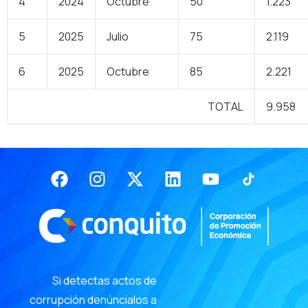
4
2024
Octubre
50
1.223
5
2025
Julio
75
2.119
6
2025
Octubre
85
2.221
TOTAL
9.958
Facebook
Instagram
X-
Linkedin
Youtube
twitter
Si detectas actos de
corrupción denúncialos a