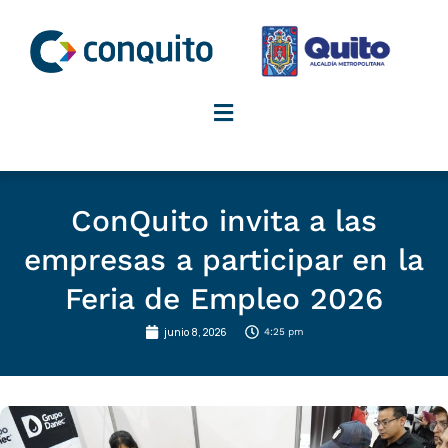
Ir
al
contenido
ConQuito invita a las
empresas a participar en la
Feria de Empleo 2026
junio 8, 2026
4:25 pm