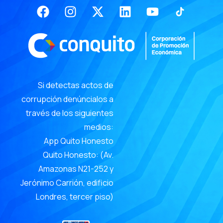
Facebook
Instagram
X-
Linkedin
Youtube
twitter
Si detectas actos de
corrupción denúncialos a
través de los siguientes
medios:
App Quito Honesto
Quito Honesto: (Av.
Amazonas N21-252 y
Jerónimo Carrión, edificio
Londres, tercer piso)