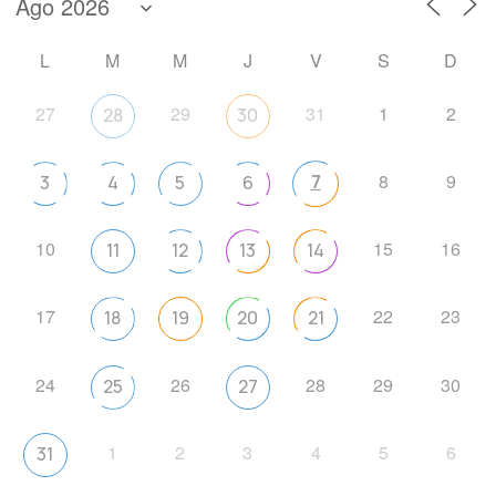
L
M
M
J
V
S
D
27
29
31
1
2
28
30
8
9
7
3
4
5
6
10
15
16
11
12
13
14
17
22
23
18
19
20
21
24
26
28
29
30
25
27
1
2
3
4
5
6
31