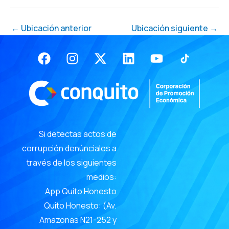
←
Ubicación anterior
Ubicación siguiente
→
Facebook
Instagram
X-
Linkedin
Youtube
twitter
Si detectas actos de
corrupción denúncialos a
través de los siguientes
medios:
App Quito Honesto
Quito Honesto: (Av.
Amazonas N21-252 y