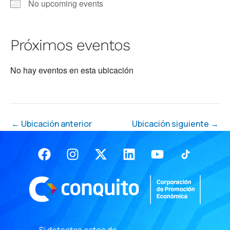
No upcoming events
Próximos eventos
No hay eventos en esta ubicación
←
Ubicación anterior
Ubicación siguiente
→
Facebook
Instagram
X-
Linkedin
Youtube
twitter