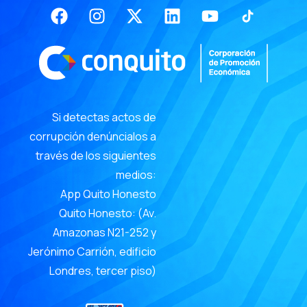
Facebook
Instagram
X-
Linkedin
Youtube
twitter
Si detectas actos de
corrupción denúncialos a
través de los siguientes
medios:
App Quito Honesto
Quito Honesto: (Av.
Amazonas N21-252 y
Jerónimo Carrión, edificio
Londres, tercer piso)