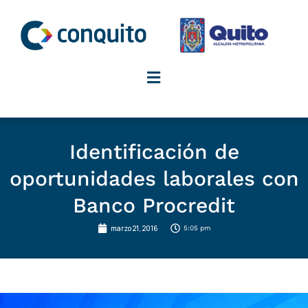
Ir
al
contenido
Identificación de
oportunidades laborales con
Banco Procredit
marzo 21, 2016
5:05 pm