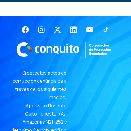
Facebook
Instagram
X-
Linkedin
Youtube
twitter
Si detectas actos de
corrupción denúncialos a
través de los siguientes
medios:
App Quito Honesto
Quito Honesto: (Av.
Amazonas N21-252 y
Jerónimo Carrión, edificio