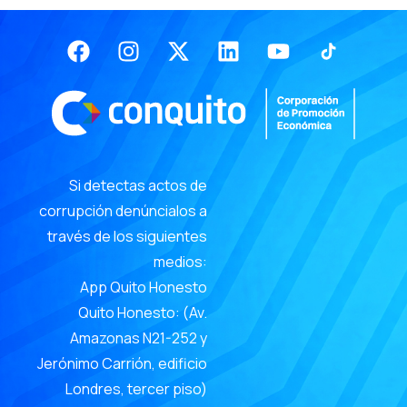
Facebook
Instagram
X-
Linkedin
Youtube
twitter
Si detectas actos de
corrupción denúncialos a
través de los siguientes
medios:
App Quito Honesto
Quito Honesto: (Av.
Amazonas N21-252 y
Jerónimo Carrión, edificio
Londres, tercer piso)