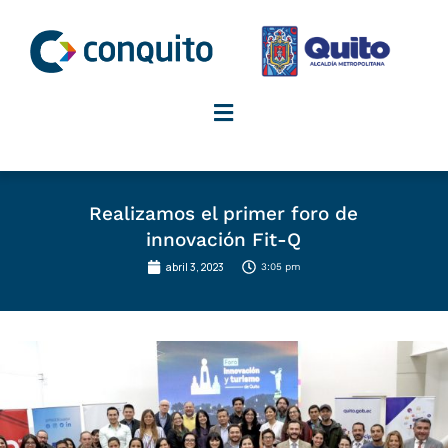
Ir
al
contenido
Realizamos el primer foro de
innovación Fit-Q
abril 3, 2023
3:05 pm