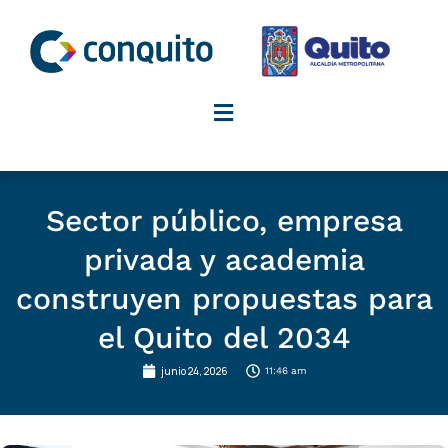
Ir
al
contenido
Sector público, empresa
privada y academia
construyen propuestas para
el Quito del 2034
junio 24, 2026
11:46 am