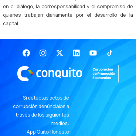
en el diálogo, la corresponsabilidad y el compromiso de
quienes trabajan diariamente por el desarrollo de la
capital.
Facebook
Instagram
X-
Linkedin
Youtube
twitter
Si detectas actos de
corrupción denúncialos a
través de los siguientes
medios:
App Quito Honesto