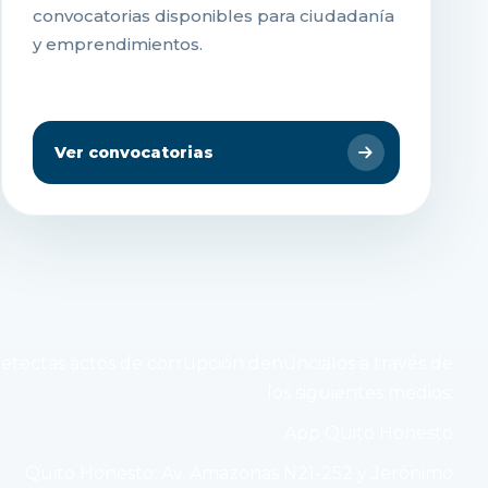
convocatorias disponibles para ciudadanía
y emprendimientos.
Ver convocatorias
detectas actos de corrupción denúncialos a través de
los siguientes medios:
App Quito Honesto
Quito Honesto: Av. Amazonas N21-252 y Jerónimo