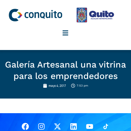
Ir
al
contenido
Galería Artesanal una vitrina
para los emprendedores
mayo 4, 2017
7:53 pm
Facebook
Instagram
X-
Linkedin
Youtube
twitter