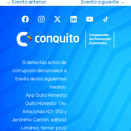
←
Evento anterior
Evento siguiente
→
Facebook
Instagram
X-
Linkedin
Youtube
twitter
Si detectas actos de
corrupción denúncialos a
través de los siguientes
medios:
App Quito Honesto
Quito Honesto: (Av.
Amazonas N21-252 y
Jerónimo Carrión, edificio
Londres, tercer piso)