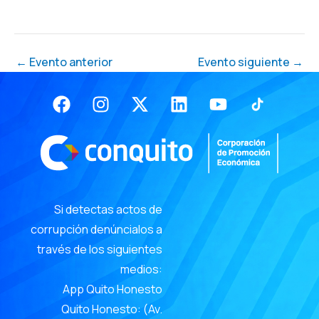
←
Evento anterior
Evento siguiente
→
Facebook
Instagram
X-
Linkedin
Youtube
twitter
Si detectas actos de
corrupción denúncialos a
través de los siguientes
medios:
App Quito Honesto
Quito Honesto: (Av.