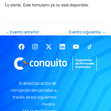
Lo siento. Este formulario ya no está disponible.
←
Evento anterior
Evento siguiente
→
Facebook
Instagram
X-
Linkedin
Youtube
twitter
Si detectas actos de
corrupción denúncialos a
través de los siguientes
medios: