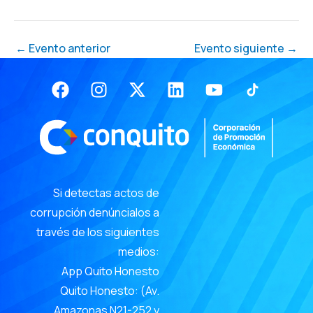
←
Evento anterior
Evento siguiente
→
Facebook
Instagram
X-
Linkedin
Youtube
twitter
Si detectas actos de
corrupción denúncialos a
través de los siguientes
medios:
App Quito Honesto
Quito Honesto: (Av.
Amazonas N21-252 y