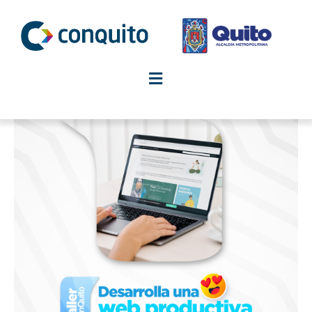
Ir
al
contenido