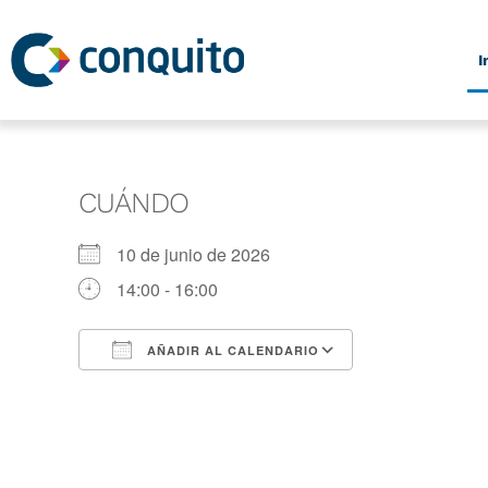
Ir
al
I
contenido
CUÁNDO
10 de junio de 2026
14:00 - 16:00
AÑADIR AL CALENDARIO
Descargar ICS
Google Calen