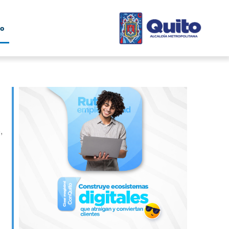
to
,
Outlook Live