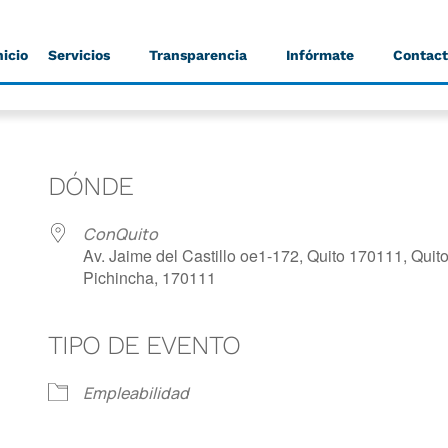
nicio
Servicios
Transparencia
Infórmate
Contac
DÓNDE
ConQuito
Av. Jaime del Castillo oe1-172, Quito 170111, Quito
Pichincha, 170111
TIPO DE EVENTO
dar
iCalendar
Office 365
Empleabilidad