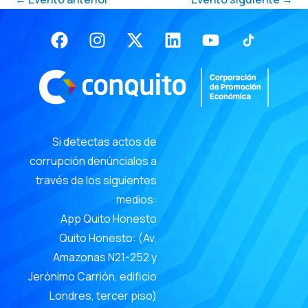
Facebook
Instagram
X-
Linkedin
Youtube
twitter
Si detectas actos de
corrupción denúncialos a
través de los siguientes
medios:
App Quito Honesto
Quito Honesto: (Av.
Amazonas N21-252 y
Jerónimo Carrión, edificio
Londres, tercer piso)