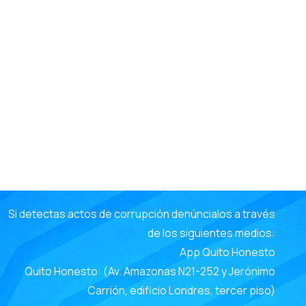
e
Si detectas actos de corrupción denúncialos a través
de los siguientes medios:
App Quito Honesto
Quito Honesto: (Av. Amazonas N21-252 y Jerónimo
Carrión, edificio Londres, tercer piso)