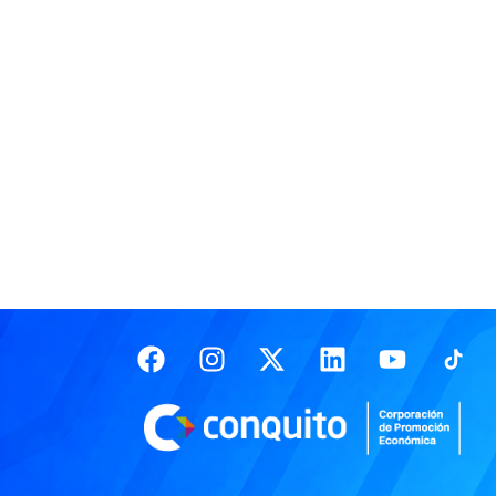
Facebook
Instagram
X-
Linkedin
Youtub
twitter