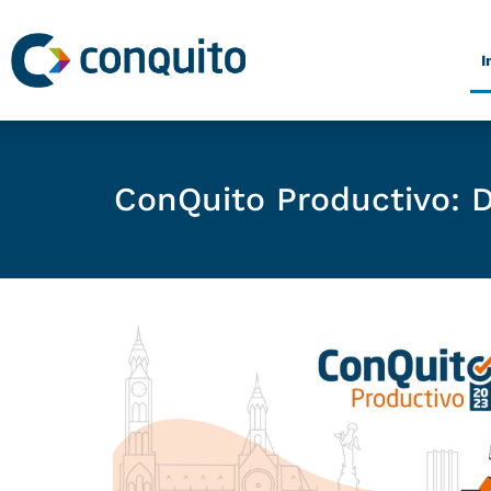
Ir
al
I
contenido
ConQuito Productivo: D