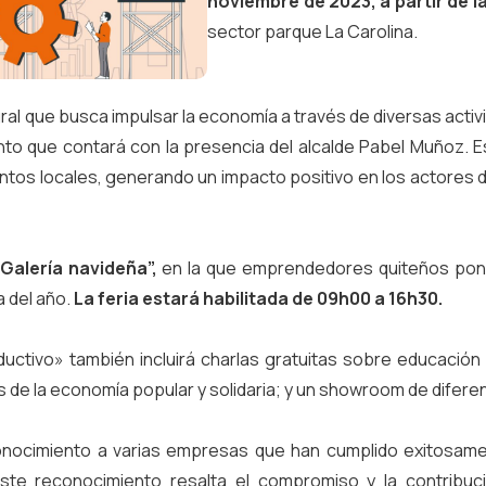
noviembre de 2023, a partir de l
sector parque La Carolina.
egral que busca impulsar la economía a través de diversas acti
nto que contará con la presencia del alcalde Pabel Muñoz. 
ntos locales, generando un impacto positivo en los actores d
“Galería navideña”,
en la que emprendedores quiteños pondr
a del año.
La feria estará habilitada de 09h00 a 16h30.
uctivo» también incluirá charlas gratuitas sobre educación
 de la economía popular y solidaria; y un showroom de difer
conocimiento a varias empresas que han cumplido exitosam
ste reconocimiento resalta el compromiso y la contribu