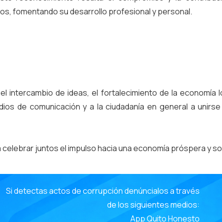
os, fomentando su desarrollo profesional y personal.
l intercambio de ideas, el fortalecimiento de la economía 
dios de comunicación y a la ciudadanía en general a unir
elebrar juntos el impulso hacia una economía próspera y so
e
Si detectas actos de corrupción denúncialos a través
de los siguientes medios:
App Quito Honesto