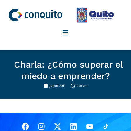
Ir
al
contenido
Charla: ¿Cómo superar el
miedo a emprender?
julio 5, 2017
1:49 pm
Facebook
Instagram
X-
Linkedin
Youtube
twitter