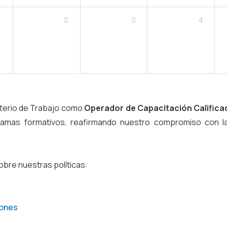
1
2
3
4
sterio de Trabajo como
Operador de Capacitación Calific
gramas formativos, reafirmando nuestro compromiso con la
obre nuestras políticas:
iones