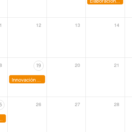
Elaboración de abonos orgánicos: Elaboración de compost
1
12
13
14
8
20
21
19
Innovación & Emprendimiento: Motores de desarrollo
26
27
28
5
 al fracaso