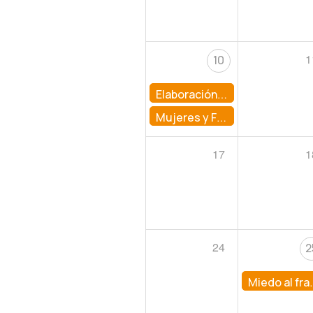
1
10
Elaboración de abonos orgánicos: Elaboración de bacterias acido lácticas
Mujeres y Finanzas: Transformando Negocios
17
1
24
2
Miedo