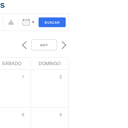
s
BUSCAR
HOY
SÁBADO
DOMINGO
1
2
8
9