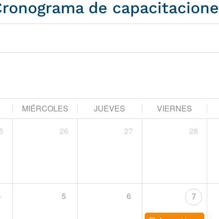
Cronograma de capacitacione
MIÉRCOLES
JUEVES
VIERNES
5
26
27
28
4
5
6
7