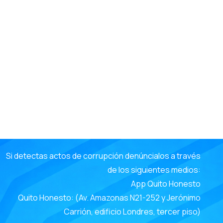
e
Si detectas actos de corrupción denúncialos a través
de los siguientes medios:
App Quito Honesto
Quito Honesto: (Av. Amazonas N21-252 y Jerónimo
Carrión, edificio Londres, tercer piso)