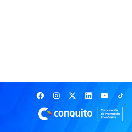
Facebook
Instagram
X-
Linkedin
Youtub
twitter