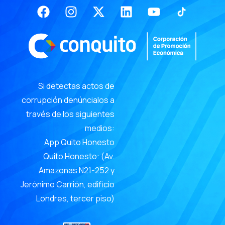
Facebook
Instagram
X-
Linkedin
Youtube
twitter
Si detectas actos de
corrupción denúncialos a
través de los siguientes
medios:
App Quito Honesto
Quito Honesto: (Av.
Amazonas N21-252 y
Jerónimo Carrión, edificio
Londres, tercer piso)