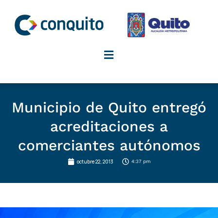
Ir
al
contenido
Municipio de Quito entregó
acreditaciones a
comerciantes autónomos
octubre 22, 2013
4:37 pm