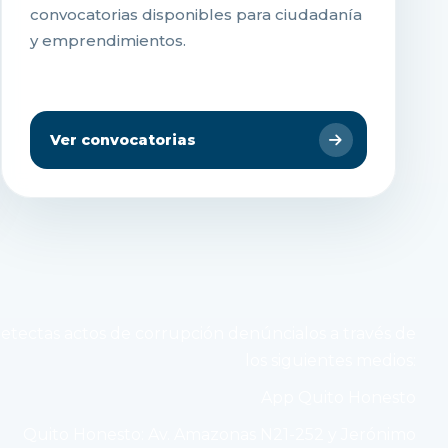
convocatorias disponibles para ciudadanía
y emprendimientos.
Ver convocatorias
detectas actos de corrupción denúncialos a través de
los siguientes medios:
App Quito Honesto
Quito Honesto: Av. Amazonas N21-252 y Jerónimo