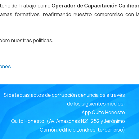
sterio de Trabajo como
Operador de Capacitación Calific
gramas formativos, reafirmando nuestro compromiso con la
obre nuestras políticas:
iones
e
Si detectas actos de corrupción denúncialos a través
de los siguientes medios:
App Quito Honesto
Quito Honesto: (Av. Amazonas N21-252 y Jerónimo
Carrión, edificio Londres, tercer piso)